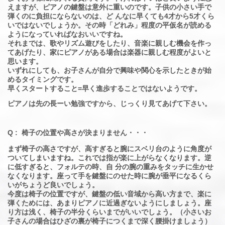
えますが、ピアノの鍵盤は意外に重いのです。子供の小さい手で
弾くのに負担にならないのは、ど んなに早くても4才から5才くら
いではないでしょうか。その時「どれみ」程度の平仮名が読める
ようになっていればなおいいですね。
それまでは、歌やリズム遊びをしたり、音楽に親しむ機会を作っ
てあげたり、家にピアノがある場合は楽器に親しむ程度がよいと
思います。
いずれにしても、お子さんが自分で興味や関心を示したときが始
めるタイミングです。
早くスタートすること=早く進歩することではないようです。
ピアノは先の長ーい勉強ですから、じっくり見てあげて下さい。
Q : 椅子の位置や高さが決まりません・・・
まず椅子の高さですが、高すぎると腕にスベリ台のように角度が
ついてしまいますね。これでは指が楽に上がらなくなります。逆
に低すぎると、フォルテの時、自 分の腕の重みをタッチに生かせ
なくなります。座って手を鍵盤にのせた時に腕が垂平になるくら
いがちょうど良いでしょう。
今度は椅子の位置ですが、鍵盤の低い音域から高い方まで、楽に
弾くためには、あまりピアノに近過ぎないようにしましょう。座
り方は浅く、椅子の半分くらいまでがいいでしょう。（小さいお
子さんの場合はひざの裏が椅子につくまで深く腰掛けましょう）