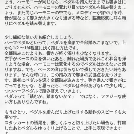
ょう。ハーモニーが同じなら、ペダルを踏んだままでも響きはに
ごりませんが、ハーモニーの変わり目ではペダルを踏み替えまし
ょう。また同じハーモニーの中でも、メロディーがぼやける時、
音が重なって響きが大きくなり過ぎる時など、臨機応変に耳を頼
りにペダルを踏み替えます。
少し繊細な使い方も紹介しましょう。
ハーフペダルといって、ペダルを底まで全部踏みこまないで、上
から1/2 〜1/4程度に浅く踏む方法です。
全部踏みこむよりも、響きが軽く濁りも少なくなります。
左手がベースの音を弾いたあと、離れた場所であれこれ和音を弾
くような場合、ハーモニーは変化するのでペダルはかえないと濁
りますね。でも、ベースの音は切らないで残しておきたい時もあ
ります。そんな時には、この踏み方で響きの妥協点を見つけま
す。最初にペダルを深く全部踏み込みます。弾き進んで響きがに
ごってきたかな、と思ったら、ペダルは全部あげないで少し残し
つつハーフペダルで踏み替えていきます。
ペダルって「踏むか、踏まないか？」 ではなく、ファジーな使
い方もありなんですね。
もうひとつ、ペダルを踏んだり上げたりする動作のスピードも大
事です。
スタッカートの語尾を、優しくふっと切り上げたい場合も、打鍵
したあとペダルをゆっくり上げることで、上手に表現できます
よ。