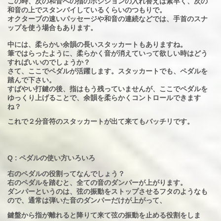
この時、次の和音への指のポジションの入れ替えは素早く、次の
和音の上でスタンバイしているくらいのつもりで。
オクターブの速いパッセージや和音の連続などでは、手首のスナ
ップを使う場合もあります。
中には、柔らかい余韻の長いスタッカートもありますね。
筆ではらったように、柔らかく音が消えていって欲しい時はどう
すればいいのでしょうか？
さて、ここでペダルが活躍します。スタッカートでも、ペダルを
踏んで下さい。
すばやい打鍵の後、指はもう残っていませんが、ここでペダルを
ゆっくり上げることで、余韻を柔らかくコントロールできます
ね？
これで２分音符のスタッカートが出て来てもバッチリです。
Q : ペダルの使い方いろいろ
右のペダルの役割ってなんでしょう？
右のペダルを踏むと、全ての音のダンパーが上がります。
ダンパーというのは、弦の振動をストップさせるフタのようなも
ので、通常は弾いた音のダンパーだけが上がって、
鍵盤から指が離れると降りて来て弦の振動を止める役割をしま