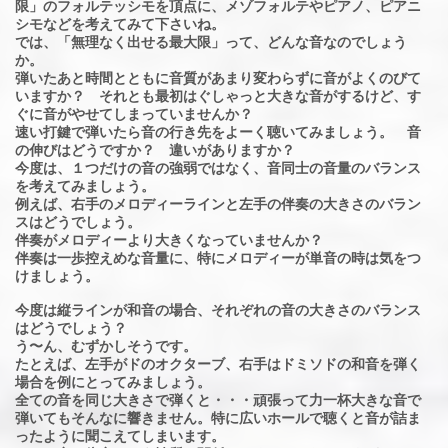
限」のフォルテッシモを頂点に、メゾフォルテやピアノ、ピアニ
シモなどを考えてみて下さいね。
では、「無理なく出せる最大限」って、どんな音なのでしょう
か。
弾いたあと時間とともに音質があまり変わらずに音がよくのびて
いますか？ それとも最初はぐしゃっと大きな音がするけど、す
ぐに音がやせてしまっていませんか？
速い打鍵で弾いたら音の行き先をよーく聴いてみましょう。 音
の伸びはどうですか？ 違いがありますか？
今度は、１つだけの音の強弱ではなく、音同士の音量のバランス
を考えてみましょう。
例えば、右手のメロディーラインと左手の伴奏の大きさのバラン
スはどうでしょう。
伴奏がメロディーより大きくなっていませんか？
伴奏は一歩控えめな音量に、特にメロディーが単音の時は気をつ
けましょう。
今度は縦ラインが和音の場合、それぞれの音の大きさのバランス
はどうでしょう？
う〜ん、むずかしそうです。
たとえば、左手がドのオクターブ、右手はドミソドの和音を弾く
場合を例にとってみましょう。
全ての音を同じ大きさで弾くと・・・頑張って力一杯大きな音で
弾いてもそんなに響きません。特に広いホールで聴くと音が詰ま
ったように聞こえてしまいます。