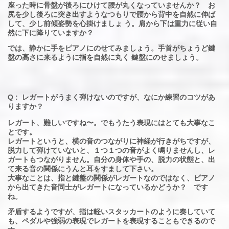
座った時に骨盤が後ろにひけて腰が丸くなっていませんか？ お
尻を少し後ろに突き出すようなつもりで腰から背中を自然に伸ば
して、少し前傾姿勢を心掛けましょ う。肩から下は重力に従い自
然に下に降りていますか？
では、静かに手をピアノにのせてみましょう。手首がちょうど鍵
盤の高さに来るように指を自然に丸く 鍵盤にのせましょう。
Q : レガートがうまく弾けないのですが、なにか練習のコツがあ
りますか？
レガート、難しいですね〜。でもうたう表現にはとても大事なこ
とです。
レガートというと、横の音のつながりに神経が行きがちですが、
脱力して弾けていないと、１つ１つの音がよく鳴りませんし、レ
ガートもつながりません。自分の身体や手の、脱力の状態と、出
て来る音の関係にうんと耳をすまして下さい。
大事なことは、指と鍵盤の関係がレガートなのではなく、ピアノ
から出てきた音同士がレガートになっているかどうか？ です
ね。
矛盾するようですが、指は軽いスタッカートのように奏していて
も、ペダルや強弱の表現でレガートを表現することもできるので