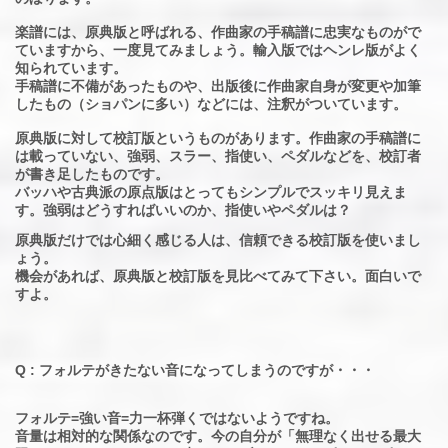
楽譜には、原典版と呼ばれる、作曲家の手稿譜に忠実なものがで
ていますから、一度見てみましょう。輸入版ではヘンレ版がよく
知られています。
手稿譜に不備があったものや、出版後に作曲家自身が変更や加筆
したもの（ショパンに多い）などには、注釈がついています。
原典版に対して校訂版というものがあります。作曲家の手稿譜に
は載っていない、強弱、スラー、指使い、ペダルなどを、校訂者
が書き足したものです。
バッハや古典派の原点版はとってもシンプルでスッキリ見えま
す。強弱はどうすればいいのか、指使いやペダルは？
原典版だけでは心細く感じる人は、信頼できる校訂版を使いまし
ょう。
機会があれば、原典版と校訂版を見比べてみて下さい。面白いで
すよ。
Q : フォルテがきたない音になってしまうのですが・・・
フォルテ=強い音=力一杯弾くではないようですね。
音量は相対的な関係なのです。今の自分が「無理なく出せる最大