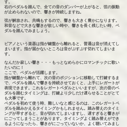
す。
右のペダルを踏んで、全ての音のダンパーが上がると、弦の振動
が止められないので、響きが持続しますね。
弦が解放され、共鳴もするので、響きも大きく豊かになります。
和音などで大きな響きが欲しい時や、響きを長く残したい時、ペ
ダルを踏んでみましょう。
ピアノという楽器は指が鍵盤から離れると、普通は音が消えてし
まいます。指が届かないところは音がぷすぷす切れてしまいま
す。
なんだか寂しい響き・・・もっとなめらかにロマンチックに歌い
たいのに！
ここで、ペダルが活躍します。
指が鍵盤から離れて、次の音のポジションに移動して打鍵するま
で、ペダルを踏んで響きを持続させておくと、上手にレガートが
表現できます。これをレガートペダルといいますが、次の音のペ
ダルを踏むタイミングは、打鍵より少しだけ遅らせることがとて
も大事です。
ペダルを初めて使う時、難しいなと感じるのは、このレガートペ
ダルを踏みかえるタイミングかもしれません。踏み替えのタイミ
ングが早すぎると、音が切れてしまいますし、遅すぎると響きが
にごってしまうことがあります。タイミングよく踏み替えができ
るようになったら、響きがにごっていないか、よく聴いてみまし