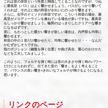
これは音の倍音という性質と関係してくることなのですが、つね
に最低音（バス）はよく響かせましょう。バスがしっかり響いて
くれれば、その上に他の和音がきれいにのっかり響きます。
さらに、右手のドミソドの和音ですが、こういう和音の場合、最
高音がメロディーラインを兼ねている場合が多いですね。最高音
もしっかり響かせましょう。輪郭のはっきりしたクリアーな響き
になるはずです。
逆に、もわっとした暖かい響きが欲しい場合は、内声部も均等に
響かせます。
和音の中の１音だけ響かせたり、均等に響かせたり・・・なんだ
かむずかしそうですね。
指のポジション（鍵盤を弾く位置）や曲げ具合、重心のかけかた
などを工夫してみましょう。
このように、フォルテを弾く時には音の大きさや弾く時のパワー
だけにとらわれずに、出てきた音の「響き」をよく考えること
で、バランスの良い響き=きれいなフォルテが弾けるようになると
思います。
リンクのページ