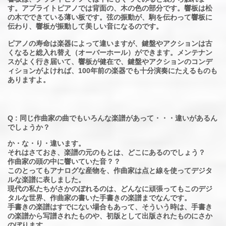
す。アプライトピアノでは背面の、木の色の部分です。響板は松
の木でできている薄い板です。弦の振動が、駒を伝わって響板に
伝わり、響板が振動して美しい音になるのです。
ピアノの寿命は楽器によって違いますが、鍵盤やアクションは古
くなると総入れ替え（オーバーホール）ができます。メンテナン
スがよく行き届いて、響板が健在で、鍵盤やアクションのコンデ
ィションがよければ、100年前の楽器でも十分演奏にたえるものも
ありますよ。
Q : 同じ作曲家の曲でもいろんな楽譜があって・・・違いがあるん
でしょうか？
か・な・り・違います。
それはさておき、楽譜の元のもとは、どこにあるのでしょう？
作曲家の頭の中に響いていた音？？
このとってもアナログな産物を、作曲家は点と線を使ってデジタ
ルな楽譜に表しました。
現代の私たちがさかのぼれるのは、どんなに頑張ってもこのデジ
タルな世界、作曲家の書いた手書きの楽譜までなんです。
手書きの楽譜はすでにない場合もあって、そういう時は、手書き
の楽譜から写譜されたものや、初版として出版されたものにさか
のぼります。