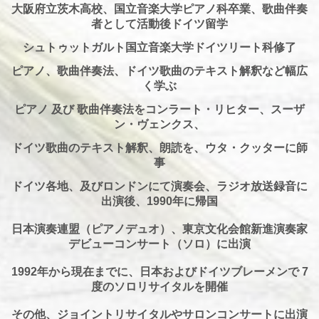
大阪府立茨木高校、国立音楽大学ピアノ科卒業、歌曲伴奏
者として活動後ドイツ留学
シュトゥットガルト国立音楽大学ドイツリート科修了
ピアノ、歌曲伴奏法、ドイツ歌曲のテキスト解釈など幅広
く学ぶ
ピアノ 及び 歌曲伴奏法をコンラート・リヒター、スーザ
ン・ヴェンクス、
ドイツ歌曲のテキスト解釈、朗読を、ウタ・クッターに師
事
ドイツ各地、及びロンドンにて演奏会、ラジオ放送録音に
出演後、1990年に帰国
日本演奏連盟（ピアノデュオ）、東京文化会館新進演奏家
デビューコンサート（ソロ）に出演
1992年から現在までに、日本およびドイツブレーメンで 7
度のソロリサイタルを開催
その他、ジョイントリサイタルやサロンコンサートに出演