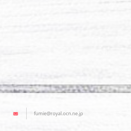
fumie@ro
yal.ocn.
ne.jp