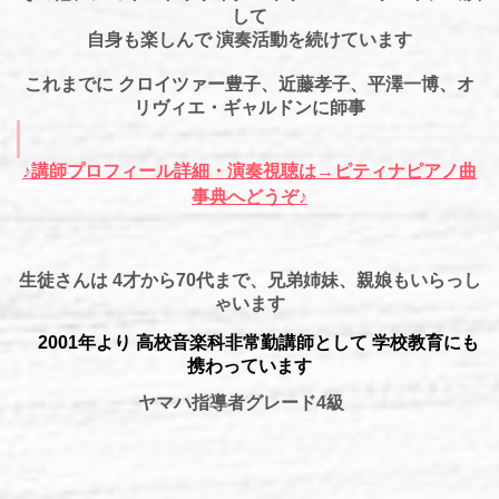
して
自身も楽しんで 演奏活動を続けています
これまでに
クロイツァー豊子、近藤孝子、平澤一博、オ
リヴィエ・ギャルドンに師事
♪講師プロフィール詳細・演奏視聴は→ピティナピアノ曲
事典へどうぞ♪
生徒さんは 4才から70代まで、兄弟姉妹、親娘もいらっし
ゃいます
2001年より 高校音楽科非常勤講師として 学校教育にも
携わっています
ヤマハ指導者グレード4級